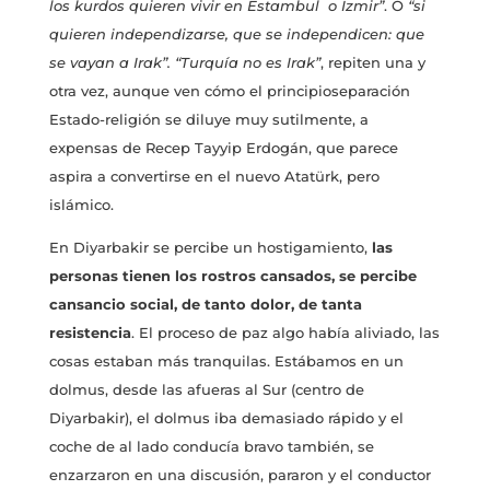
los kurdos quieren vivir en Estambul o Izmir”
. O
“si
quieren independizarse, que se independicen: que
se vayan a Irak”. “Turquía no es Irak”
, repiten una y
otra vez, aunque ven cómo el principioseparación
Estado-religión se diluye muy sutilmente, a
expensas de Recep Tayyip Erdogán, que parece
aspira a convertirse en el nuevo Atatürk, pero
islámico.
En Diyarbakir se percibe un hostigamiento,
las
personas tienen los rostros cansados, se percibe
cansancio social, de tanto dolor, de tanta
resistencia
. El proceso de paz algo había aliviado, las
cosas estaban más tranquilas. Estábamos en un
dolmus, desde las afueras al Sur (centro de
Diyarbakir), el dolmus iba demasiado rápido y el
coche de al lado conducía bravo también, se
enzarzaron en una discusión, pararon y el conductor