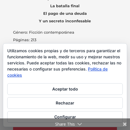
La batalla final
El pago de una deuda
Y un secreto inconfesable
Género: Ficción contemporánea
Páginas: 213
Año: 2022
Utilizamos cookies propias y de terceros para garantizar el
Un viaje inusual a Turquía que comenzará como
funcionamiento de la web, medir su uso y mejorar nuestros
una huida…
servicios. Puede aceptar todas las cookies, rechazar las no
necesarias o configurar sus preferencias.
Política de
Y, de la mano de un guía, desvelará un entramado
cookies
familiar
en un pasado y presente dominado por el honor y la
Aceptar todo
tra(d)ición.
Rechazar
Lee la sinopsis en la página de Amazon
Configurar
Lee Lo que sucedió en Turquía (Destino
Share This