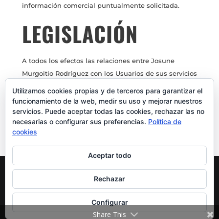
información comercial puntualmente solicitada.
LEGISLACIÓN
A todos los efectos las relaciones entre Josune
Murgoitio Rodríguez con los Usuarios de sus servicios
telemáticos, presentes en esta Web, están sometidos
Utilizamos cookies propias y de terceros para garantizar el
a la legislación y jurisdicción española a la que se
funcionamiento de la web, medir su uso y mejorar nuestros
servicios. Puede aceptar todas las cookies, rechazar las no
someten expresamente las partes, siendo
necesarias o configurar sus preferencias.
Política de
competentes por la resolución de todos los conflictos
cookies
derivados o relacionados con su uso los Juzgados y
Tribunales de Aretxabaleta-Guipúzcoa.
Aceptar todo
Rechazar
TODOS LOS DERECHOS RESERVADOS @BRAVE
READERS |
DISEÑO ESTIBALIZ LÓPEZ
|
AVISO LEGAL
|
Configurar
POLÍTICA DE PRIVACIDAD
Share This